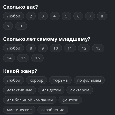
Сколько вас?
Любой
2
3
4
5
6
7
8
9
10
Сколько лет самому младшему?
Любой
8
9
10
11
12
13
14
15
16
Какой жанр?
Любой
хоррор
тюрьма
по фильмам
детективные
для детей
с актером
для большой компании
фентези
мистические
ограбление