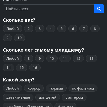
Сколько вас?
Любой
2
3
4
5
6
7
8
9
10
Сколько лет самому младшему?
Любой
8
9
10
11
12
13
14
15
16
Какой жанр?
Любой
хоррор
тюрьма
по фильмам
детективные
для детей
с актером
для большой компании
фентези