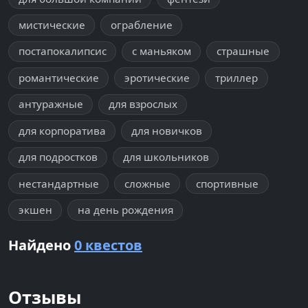
мистические
ограбление
постапокалипсис
с маньяком
страшные
романтические
эротические
триллер
антуражные
для взрослых
для корпоратива
для новичков
для подростков
для школьников
нестандартные
сложные
спортивные
экшен
на день рождения
Найдено
0 квестов
Отзывы