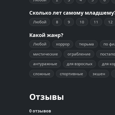
Сколько лет самому младшему
Любой
8
9
10
11
12
Какой жанр?
Любой
хоррор
тюрьма
по ф
мистические
ограбление
постап
антуражные
для взрослых
для ко
сложные
спортивные
экшен
Отзывы
0 отзывов