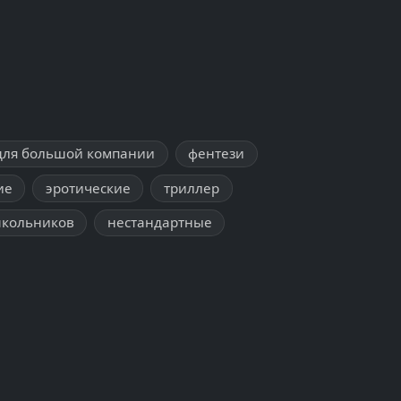
для большой компании
фентези
ие
эротические
триллер
школьников
нестандартные