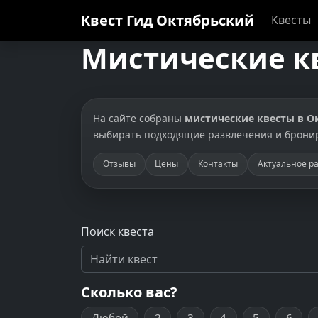
Квест Гид
Октябрьский
Квесты
Мистические к
На сайте собраны
мистические квесты в О
выбирать подходящие развлечения и бронир
Отзывы
Цены
Контакты
Актуальное р
Поиск квеста
Сколько вас?
Любой
2
3
4
5
6