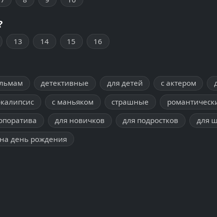
?
13
14
15
16
ильмам
детективные
для детей
с актером
окалипсис
с маньяком
страшные
романтическ
рпоратива
для новичков
для подростков
для 
на день рождения